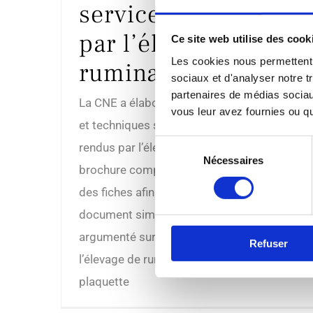
services rendus »
par l’élevage de
Ce site web utilise des cook
Les cookies nous permettent d
ruminants
sociaux et d'analyser notre t
partenaires de médias sociaux
La CNE a élaboré 22 fiches scientifiques
vous leur avez fournies ou qu'
et techniques sur les différents services
Sélection
rendus par l’élevage de ruminants. Cette
Nécessaires
du
brochure compile les chiffres clés issus
consentement
des fiches afin de disposer d’un
document simple, pédagogique et
argumenté sur les aménités positives de
Refuser
l’élevage de ruminants. Télécharger la
plaquette