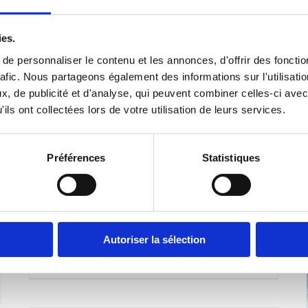
ruminants 2024
ies.
Retrouvez les principaux chiffres de la
e personnaliser le contenu et les annonces, d'offrir des fonctio
campagne 2024 concernant les
rafic. Nous partageons également des informations sur l'utilisati
, de publicité et d'analyse, qui peuvent combiner celles-ci avec
structures, le cheptel, la production, la
ils ont collectées lors de votre utilisation de leurs services.
consommation et le commerce extérieur
pour les filières lait et viande, bovines,
Préférences
Statistiques
ovines et caprines en France, en Europe
et dans le monde. Télécharger les
chiffres clés en élevage bovin
Télécharger les chiffres clés en élevage
Autoriser la sélection
ovin [...]