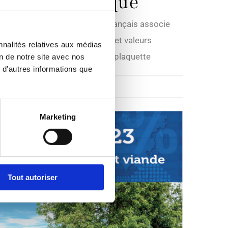
agroécologique
“ L’élevage de ruminants français associe
agroécologie, productivité et valeurs
nnalités relatives aux médias
humaines. ” Télécharger la plaquette
on de notre site avec nos
 d'autres informations que
Marketing
Tout autoriser