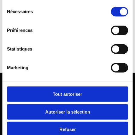
TÉLÉCHARGER LA PLAQUETTE
Sélection
Nécessaires
du
consentement
Préférences
Statistiques
Marketing
Mentions Légales
| Politique de confidentialité
Tout autoriser
149, rue de Bercy – 75595 Paris Cx 12
Autoriser la sélection
Refuser
contact@cne.asso.fr