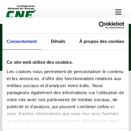
Passer
au
Togg
Navi
contenu
L’évaluation de la
Accueil
Consentement
Détails
À propos des cookies
performance
Campagne de communication
agroécologique
Ce site web utilise des cookies.
Services rendus par l’élevage ruminants
Les cookies nous permettent de personnaliser le contenu
et les annonces, d'offrir des fonctionnalités relatives aux
médias sociaux et d'analyser notre trafic. Nous
Nos publications
partageons également des informations sur l'utilisation de
notre site avec nos partenaires de médias sociaux, de
“ L’élevage de ruminants français associe
publicité et d'analyse, qui peuvent combiner celles-ci
Devenir élveur(se) de ruminants
avec d'autres informations que vous leur avez fournies
agroécologie, productivité et valeurs humaines. ”
ou qu'ils ont collectées lors de votre utilisation de leurs
services.